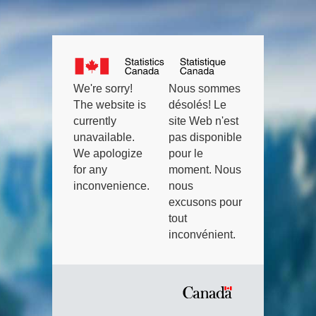
Statistics
Canada:
Statistics
Statistique
We're sorry!
Nous sommes
Canada's
The website is
désolés! Le
Canada
Canada
currently
site Web n'est
national
unavailable.
pas disponible
statistical
We apologize
pour le
agency
for any
moment. Nous
inconvenience.
nous
/
excusons pour
Statistique
tout
Canada
inconvénient.
:
Organisme
statistique